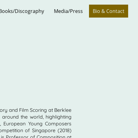
Books/Discography
Media/Press
Bio & Contact
ory and Film Scoring at Berklee
round the world, highlighting
5), European Young Composers
mpetition of Singapore (2018)
 is Professor of Composition at