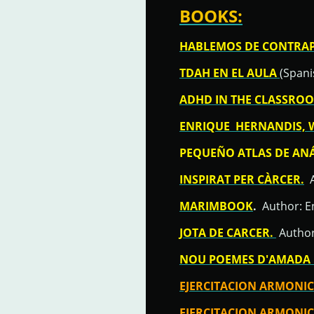
BOOKS:
HABLEMOS DE CONTRA
TDAH EN EL AULA
(Spani
ADHD IN THE CLASSRO
ENRIQUE
HERNANDIS, 
PEQUEÑO ATLAS DE ANÁ
INSPIRAT PER CÀRCER.
A
MARIMBOOK
.
Author: En
JOTA DE CARCER.
Author
NOU POEMES D'AMADA I
EJERCITACION ARMONICA
EJERCITACION ARMONICA